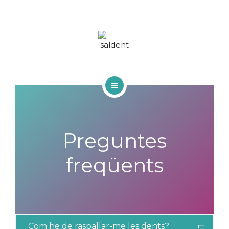
TRACTAMENTS
BLOG
FAQS
CONTACTA
INICI
QUI SOM
Preguntes
TRACTAMENTS
freqüents
BLOG
FAQS
CONTACTA
Com he de raspallar-me les dents?