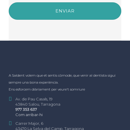
A Saldent volem que et sentis còmode, que venir al dentista sigui
sempre una bona experiència.
Ens esforcem diàriament per veure't somriure
Av. de Pau Casals, 19
43840 Salou, Tarragona
977 353 637
Com arribar-hi
Carrer Major, 6
43470 La Selva del Camp, Tarragona