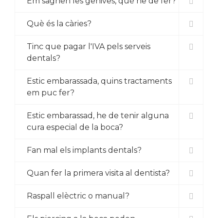
Em sagnen les genives, què he de fer?
Què és la càries?
Tinc que pagar l'IVA pels serveis
dentals?
Estic embarassada, quins tractaments
em puc fer?
Estic embarassad, he de tenir alguna
cura especial de la boca?
Fan mal els implants dentals?
Quan fer la primera visita al dentista?
Raspall elèctric o manual?