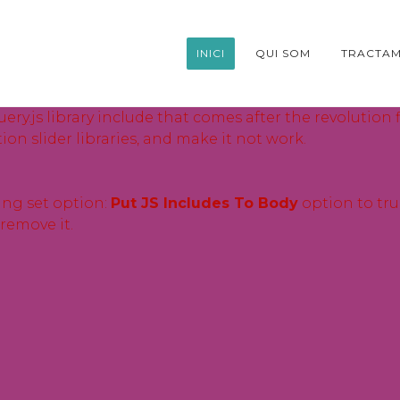
INICI
QUI SOM
TRACTAM
ry.js library include that comes after the revolution fi
on slider libraries, and make it not work.
ing set option:
Put JS Includes To Body
option to tru
remove it.