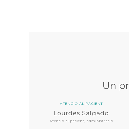
Un pr
ATENCIÓ AL PACIENT
ATENCIÓ
Lola Gonzalez
Sabr
ió al pacient, administració
Atenció al pac