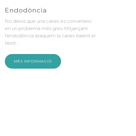
Pròtesis fixes i removibles
Recupera la salut i la bellesa del teu
t
somriure Treballem perquè les teves
ció
pròtesis no es converteixin mai en un...
MÉS INFORMACIÓ