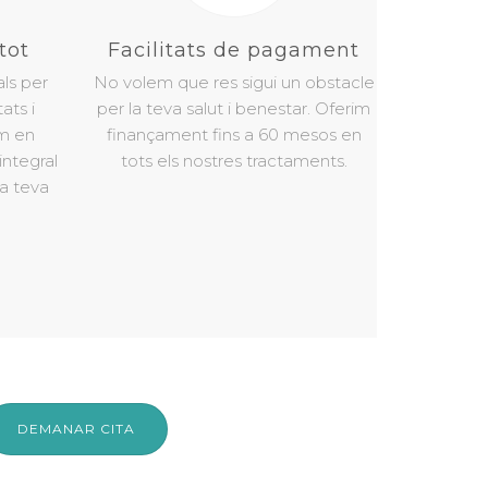
tot
Facilitats de pagament
ls per
No volem que res sigui un obstacle
ats i
per la teva salut i benestar. Oferim
em en
finançament fins a 60 mesos en
integral
tots els nostres tractaments.
la teva
DEMANAR CITA