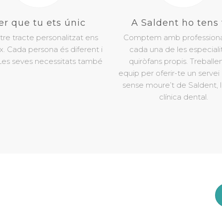
er que tu ets únic
A Saldent ho tens 
tre tracte personalitzat ens
Comptem amb professiona
x. Cada persona és diferent i
cada una de les especialit
 Les seves necessitats també
quiròfans propis. Treball
equip per oferir-te un servei 
sense moure’t de Saldent, 
clínica dental.
 ara
la teva cita