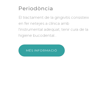
converteixi
tjançant
es traient el
Implants Dentals
No deixis mai de somriure Els implan
dentals són sens dubte la millor solu
quan hem perdut dents i volem...
MÉS INFORMACIÓ