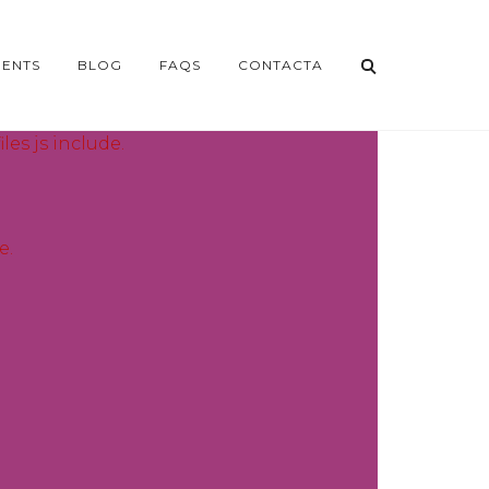
ENTS
BLOG
FAQS
CONTACTA
les js include.
e.