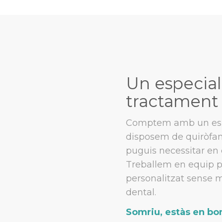
Un especial
tractament
Comptem amb un espe
disposem de quiròfans
puguis necessitar en 
Treballem en equip per
personalitzat sense mo
dental.
Somriu, estàs en b