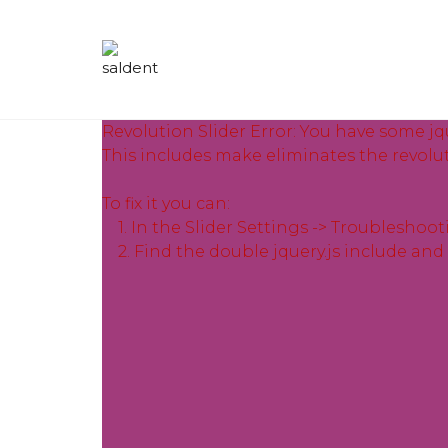
Revolution Slider Error: You have some jque
This includes make eliminates the revoluti
To fix it you can:
1. In the Slider Settings -> Troubleshoot
2. Find the double jquery.js include and 