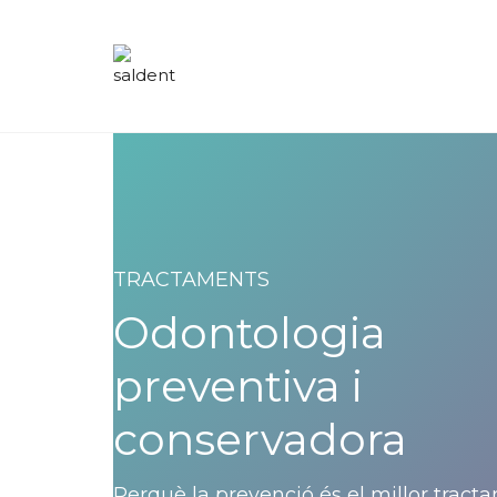
TRACTAMENTS
Odontologia
preventiva i
conservadora
Perquè la prevenció és el millor tract