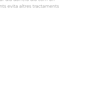
ts evita altres tractaments
n experiència en
Les nostres màquin
adora, que, unit
radiologia digital,
ogia, ens permeten
informació més prec
es importants.
nostres pacients i 
tractament i conserv
Prevenció