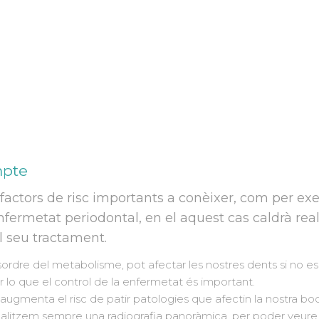
terístiques,
 cada pacient.
mpte
factors de risc importants a conèixer, com per exe
fermetat periodontal, en el aquest cas caldrà real
 seu tractament.
ordre del metabolisme, pot afectar les nostres dents si no 
 lo que el control de la enfermetat és important.
ugmenta el risc de patir patologies que afectin la nostra boc
realitzem sempre una radiografia panoràmica, per poder veure 