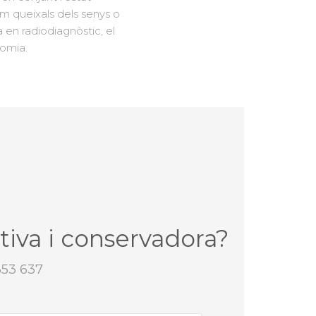
om queixals dels senys o
en radiodiagnòstic, el
omia.
iva i conservadora?
353 637