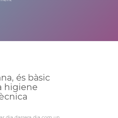
na, és bàsic
a higiene
tècnica
r dia darrera dia com un