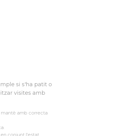
mple si s'ha patit o
itzar visites amb
es mantè amb correcta
a.
en conjunt l'estat