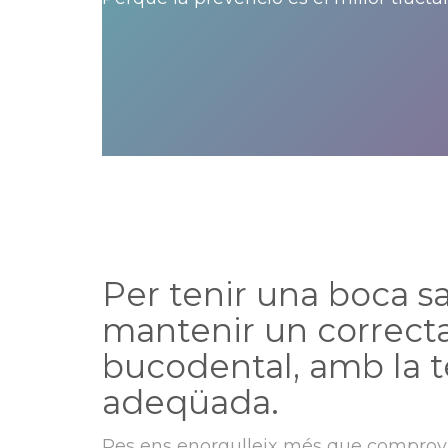
Per tenir una boca sa
mantenir un correct
bucodental, amb la 
adeqüada.
Res ens enorgulleix més que comprova