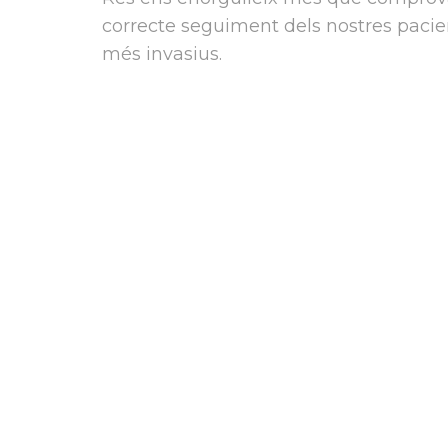
correcte seguiment dels nostres pacien
més invasius.
Tenim especialistes amb una gra
odontologia preventiva i conserv
amb els millor aparells de radiol
diagnosticar i prevenir patologi
Treballem amb un Programa de 