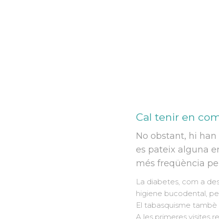
Personalitzat adaptat a les carac
necessitats i problemàtiques de
Cal tenir en co
No obstant, hi han 
es pateix alguna en
més freqüència pel
La diabetes, com a des
higiene bucodental, per
El tabasquisme tambè a
A les primeres visites 