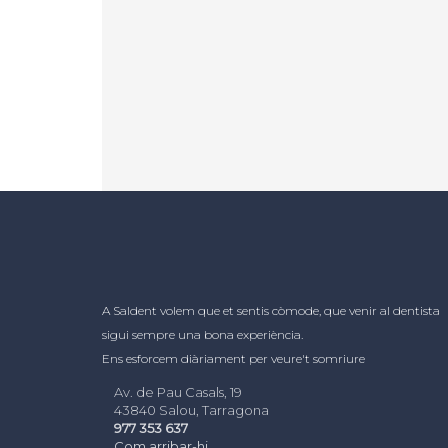
A Saldent volem que et sentis còmode, que venir al dentista
sigui sempre una bona experiència.
Ens esforcem diàriament per veure't somriure
Av. de Pau Casals, 19
43840 Salou, Tarragona
977 353 637
Com arribar-hi