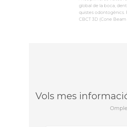
global de la boca, dents
quistes odontogènics. 
CBCT 3D (Cone Beam Co
Vols mes informaci
Omple 