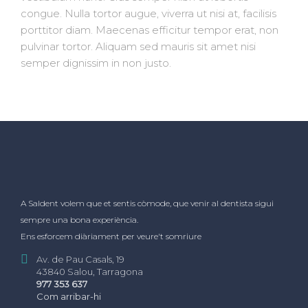
congue. Nulla tortor augue, viverra ut nisi at, facilisis
porttitor diam. Maecenas efficitur tempor erat, non
pulvinar tortor. Aliquam sed mauris sit amet nisi
semper dignissim in non justo.
A Saldent volem que et sentis còmode, que venir al dentista sigui
sempre una bona experiència.
Ens esforcem diàriament per veure't somriure
Av. de Pau Casals, 19
43840 Salou, Tarragona
977 353 637
Com arribar-hi