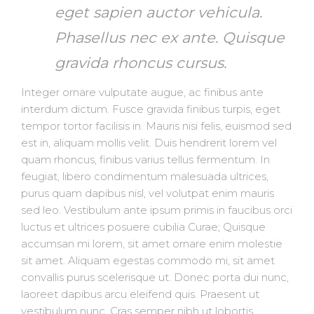
eget sapien auctor vehicula.
Phasellus nec ex ante. Quisque
gravida rhoncus cursus.
Integer ornare vulputate augue, ac finibus ante
interdum dictum. Fusce gravida finibus turpis, eget
tempor tortor facilisis in. Mauris nisi felis, euismod sed
est in, aliquam mollis velit. Duis hendrerit lorem vel
quam rhoncus, finibus varius tellus fermentum. In
feugiat, libero condimentum malesuada ultrices,
purus quam dapibus nisl, vel volutpat enim mauris
sed leo. Vestibulum ante ipsum primis in faucibus orci
luctus et ultrices posuere cubilia Curae; Quisque
accumsan mi lorem, sit amet ornare enim molestie
sit amet. Aliquam egestas commodo mi, sit amet
convallis purus scelerisque ut. Donec porta dui nunc,
laoreet dapibus arcu eleifend quis. Praesent ut
vestibulum nunc. Cras semper nibh ut lobortis