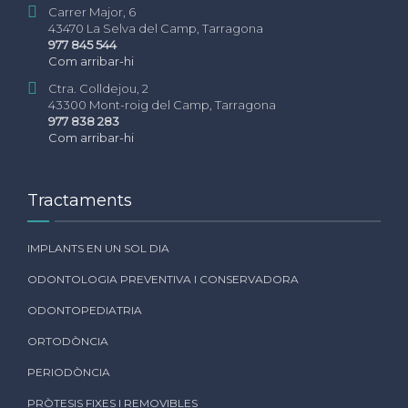
Carrer Major, 6
43470 La Selva del Camp, Tarragona
977 845 544
Com arribar-hi
Ctra. Colldejou, 2
43300 Mont-roig del Camp, Tarragona
977 838 283
Com arribar-hi
Tractaments
IMPLANTS EN UN SOL DIA
ODONTOLOGIA PREVENTIVA I CONSERVADORA
ODONTOPEDIATRIA
ORTODÒNCIA
PERIODÒNCIA
PRÒTESIS FIXES I REMOVIBLES