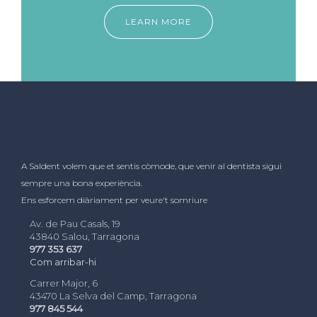
LEARN MORE
A Saldent volem que et sentis còmode, que venir al dentista sigui
sempre una bona experiència.
Ens esforcem diàriament per veure't somriure
Av. de Pau Casals, 19
43840 Salou, Tarragona
977 353 637
Com arribar-hi
Carrer Major, 6
43470 La Selva del Camp, Tarragona
977 845 544