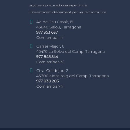
sigui sempre una bona experiència.
Ens esforcem diàriament per veure't somriure
Av. de Pau Casals, 19
43840 Salou, Tarragona
977 353 637
Com arribar-hi
Carrer Major, 6
43470 La Selva del Camp, Tarragona
977 845 544
Com arribar-hi
Ctra. Colldejou, 2
43300 Mont-roig del Camp, Tarragona
977 838 283
Com arribar-hi