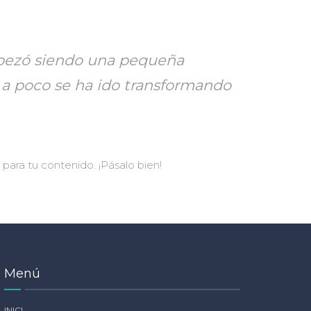
mpezó siendo una pequeña
 a poco se ha ido transformando
para tu contenido. ¡Pásalo bien!
Menú
INICI