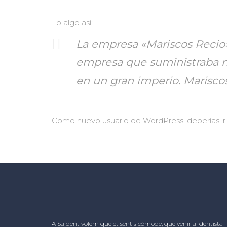
…o algo así:
La empresa «Mariscos Recio
empresa que suministraba ma
en un gran imperio. Mariscos
Como nuevo usuario de WordPress, deberías ir
A Saldent volem que et sentis còmode, que venir al dentista