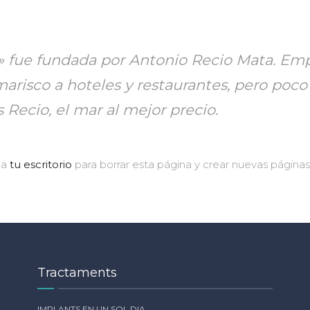
» fue fundada por Antonio Recio Mata. E
risco a hoteles y restaurantes, pero poco
 Recio, el mar al mejor precio.
 a
tu escritorio
para borrar esta página y crear nuevas páginas 
Tractaments
IMPLANTS EN UN SOL DIA