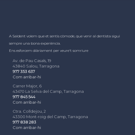
A Saldent volem que et sentis còmode, que venir al dentista sigui
sempre una bona experiència.
Ens esforcem diàriament per veure't somriure
Av. de Pau Casals, 19
43840 Salou, Tarragona
977 353 637
Com arribar-hi
Carrer Major, 6
43470 La Selva del Camp, Tarragona
977 845 544
Com arribar-hi
Ctra. Colldejou, 2
43300 Mont-roig del Camp, Tarragona
977 838 283
Com arribar-hi