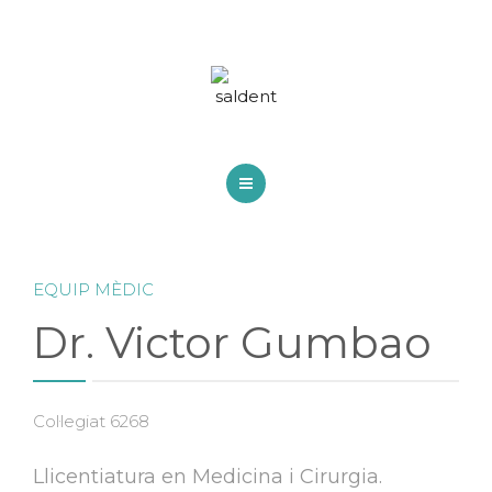
TRACTAMENTS
BLOG
FAQS
CONTACTA
INICI
QUI SOM
EQUIP MÈDIC
TRACTAMENTS
Dr. Victor Gumbao
BLOG
Col·legiat 6268
FAQS
Llicentiatura en Medicina i Cirurgia.
CONTACTA