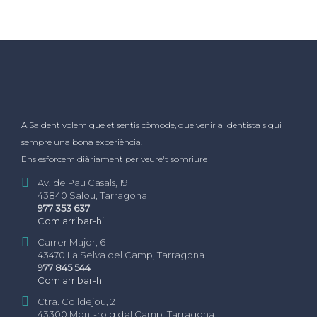
A Saldent volem que et sentis còmode, que venir al dentista sigui
sempre una bona experiència.
Ens esforcem diàriament per veure't somriure
Av. de Pau Casals, 19
43840 Salou, Tarragona
977 353 637
Com arribar-hi
Carrer Major, 6
43470 La Selva del Camp, Tarragona
977 845 544
Com arribar-hi
Ctra. Colldejou, 2
43300 Mont-roig del Camp, Tarragona