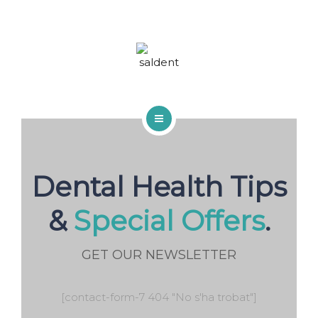
TRACTAMENTS
BLOG
FAQS
CONTACTA
INICI
QUI SOM
Dental Health Tips
TRACTAMENTS
&
Special Offers
.
BLOG
GET OUR NEWSLETTER
FAQS
[contact-form-7 404 "No s'ha trobat"]
CONTACTA