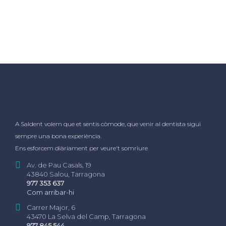
A Saldent volem que et sentis còmode, que venir al dentista sigui
sempre una bona experiència.
Ens esforcem diàriament per veure't somriure
Av. de Pau Casals, 19
43840 Salou, Tarragona
977 353 637
Com arribar-hi
Carrer Major, 6
43470 La Selva del Camp, Tarragona
977 845 544