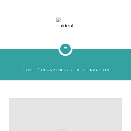
TRACTAMENTS
BLOG
FAQS
CONTACTA
INICI
HOME
DEPARTMENT
FISIOTERAPEUTA
QUI SOM
TRACTAMENTS
BLOG
FAQS
CONTACTA